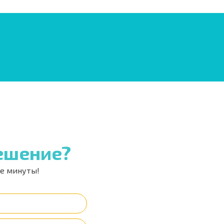
ешение?
ше минуты!