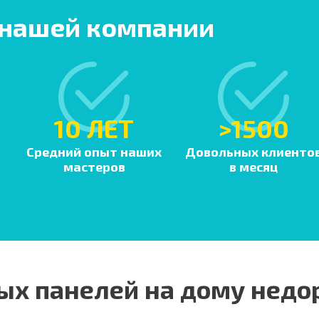
 нашей компании
10 ЛЕТ
>1500
Средний опыт наших
Довольных клиенто
мастеров
в месяц
ых панелей на дому недо