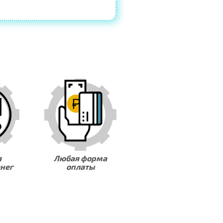
я форма
Закупка
Скидки на услу
латы
материалов