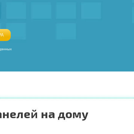
РА
 данных
анелей на дому