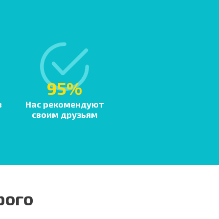
95%
в
Нас рекомендуют
своим друзьям
рого