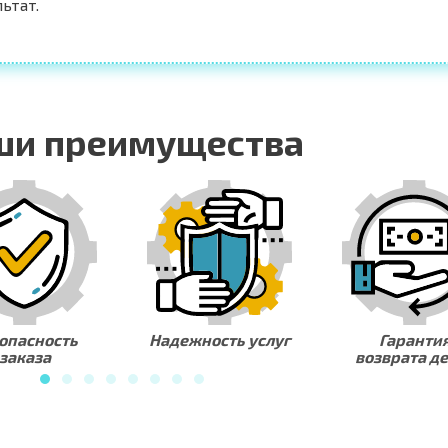
ьтат.
ши преимущества
ность услуг
Гарантия
Любая фо
возврата денег
оплаты