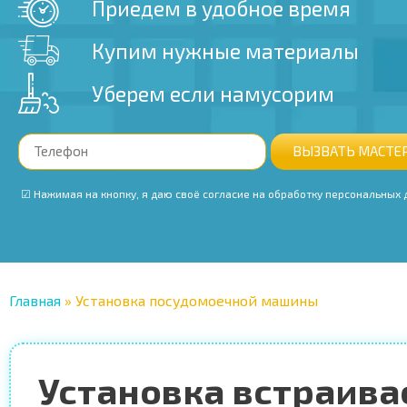
Приедем в удобное время
Купим нужные материалы
Уберем если намусорим
ВЫЗВАТЬ МАСТЕ
‭ ☑ Нажимая на кнопку, я даю своё согласие на обработку персональных
Главная
»
Установка посудомоечной машины
Установка встраив