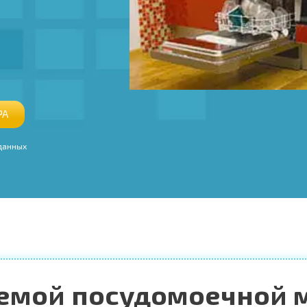
РА
 данных
аемой посудомоечной