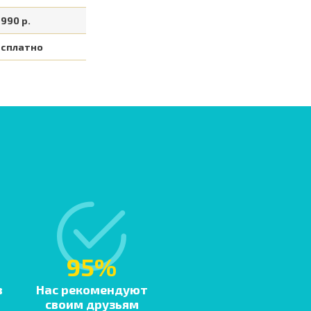
990 р.
есплатно
95%
в
Нас рекомендуют
своим друзьям