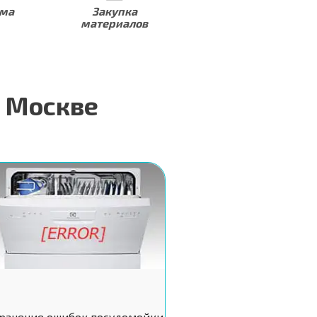
рма
Закупка
Скидки на услуги
материалов
в Москве
ранение ошибок посудомойки