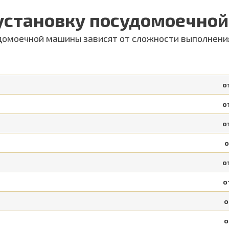
 установку посудомоечно
домоечной машины зависят от сложности выполнени
о
о
о
о
о
о
о
о